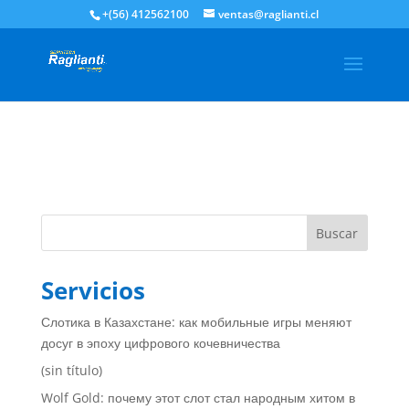
+(56) 412562100
ventas@raglianti.cl
Buscar
Servicios
Слотика в Казахстане: как мобильные игры меняют
досуг в эпоху цифрового кочевничества
(sin título)
Wolf Gold: почему этот слот стал народным хитом в