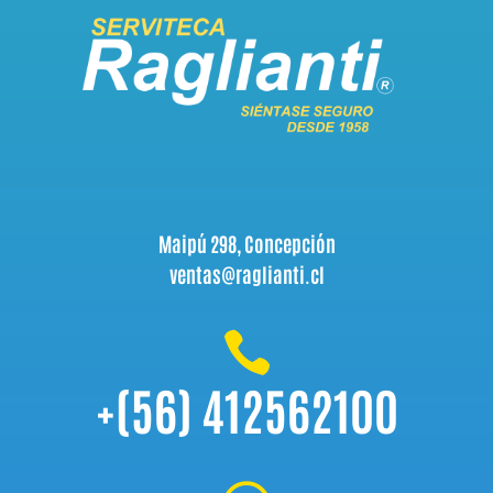
Maipú 298, Concepción
ventas@raglianti.cl

+(56) 412562100