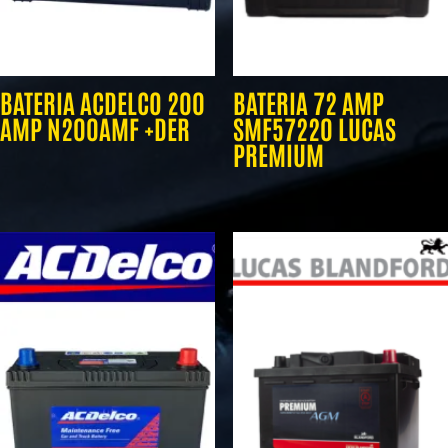
BATERIA ACDELCO 200
BATERIA 72 AMP
AMP N200AMF +DER
SMF57220 LUCAS
PREMIUM