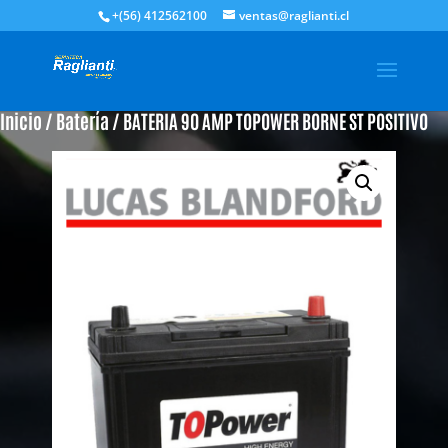
+(56) 412562100
ventas@raglianti.cl
Inicio
/
Batería
/ BATERIA 90 AMP TOPOWER BORNE ST POSITIVO