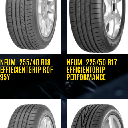
NEUM. 255/40 R18
NEUM. 225/50 R17
EFFIECIENTGRIP ROF
EFFICIENTGRIP
95Y
PERFORMANCE