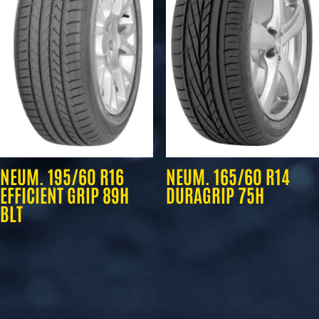
NEUM. 195/60 R16
NEUM. 165/60 R14
EFFICIENT GRIP 89H
DURAGRIP 75H
BLT