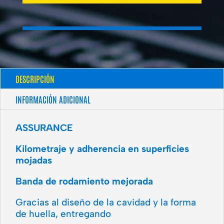
DESCRIPCIÓN
INFORMACIÓN ADICIONAL
ASSURANCE
Kilometraje y adherencia en superficies
mojadas
Banda de rodamiento mejorada
Gracias al diseño de la cavidad y la forma
de huella, entregando