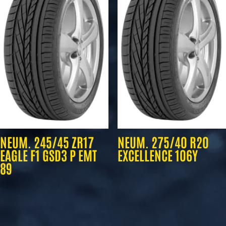
NEUM. 245/45 ZR17
NEUM. 275/40 R20
EAGLE F1 GSD3 P EMT
EXCELLENCE 106Y
89