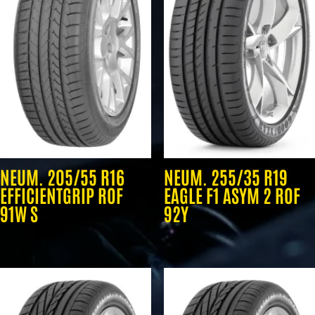
NEUM. 205/55 R16
NEUM. 255/35 R19
EFFICIENTGRIP ROF
EAGLE F1 ASYM 2 ROF
91W S
92Y