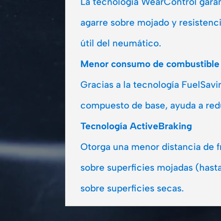
La tecnología WearControl garan
agarre sobre mojado y resistenci
útil del neumático.
Menor consumo de combustible
Gracias a la tecnología FuelSav
compuesto de base, ayuda a redu
Tecnología ActiveBraking
Otorga una menor distancia de 
sobre superficies mojadas (hast
sobre superficies secas.