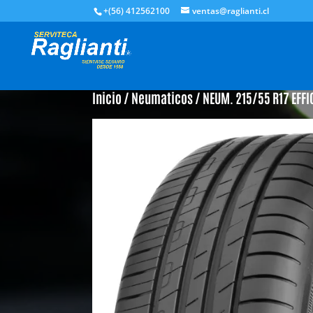
+(56) 412562100
ventas@raglianti.cl
Inicio
/
Neumaticos
/ NEUM. 215/55 R17 EFF