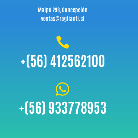
Maipú 298, Concepción
ventas@raglianti.cl

+(56) 412562100

+(56) 933778953