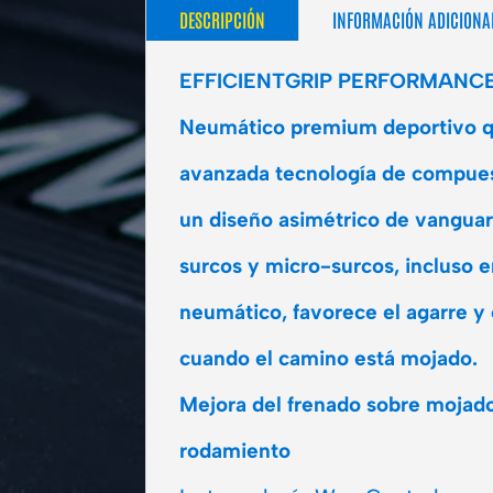
DESCRIPCIÓN
INFORMACIÓN ADICIONA
EFFICIENTGRIP PERFORMANC
Neumático premium deportivo qu
avanzada tecnología de compue
un diseño asimétrico de vanguar
surcos y micro-surcos, incluso 
neumático, favorece el agarre y
cuando el camino está mojado.
Mejora del frenado sobre mojado
rodamiento