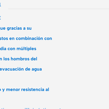
L
E
e gracias a su
stos en combinación con
dia con múltiples
en los hombros del
 evacuación de agua
 y menor resistencia al