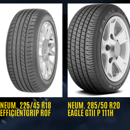
NEUM. 225/45 R18
NEUM. 285/50 R20
EFFICIENTGRIP ROF
EAGLE GTII P 111H