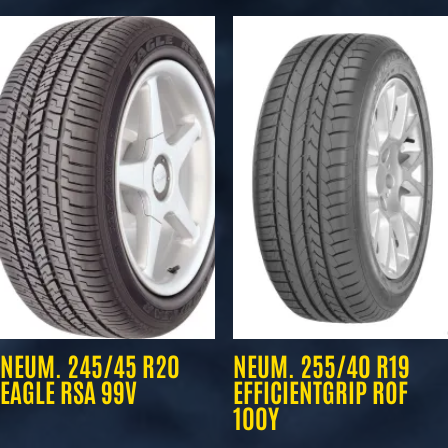
NEUM. 245/45 R20
NEUM. 255/40 R19
EAGLE RSA 99V
EFFICIENTGRIP ROF
100Y