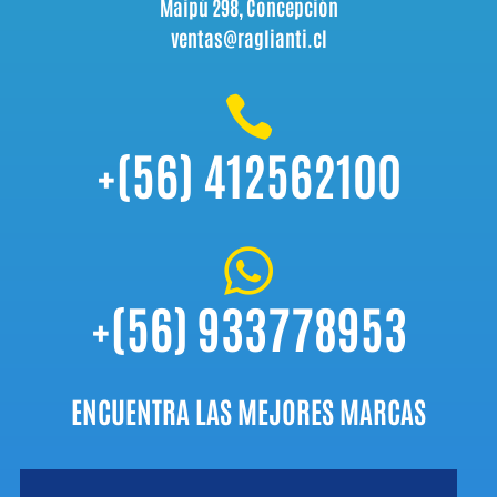
Maipú 298, Concepción
ventas@raglianti.cl

+(56) 412562100

+(56) 933778953
ENCUENTRA LAS MEJORES MARCAS