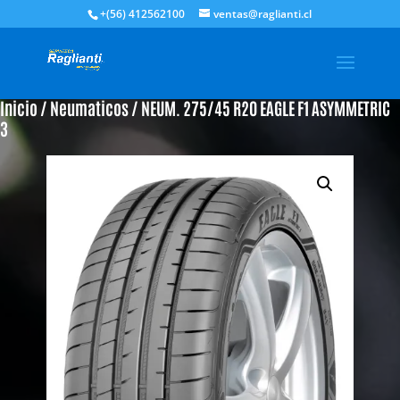
+(56) 412562100
ventas@raglianti.cl
Inicio
/
Neumaticos
/ NEUM. 275/45 R20 EAGLE F1 ASYMMETRIC
3