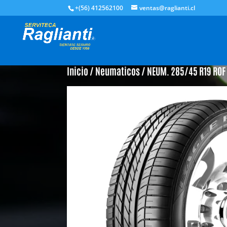
+(56) 412562100
ventas@raglianti.cl
Inicio
/
Neumaticos
/ NEUM. 285/45 R19 ROF