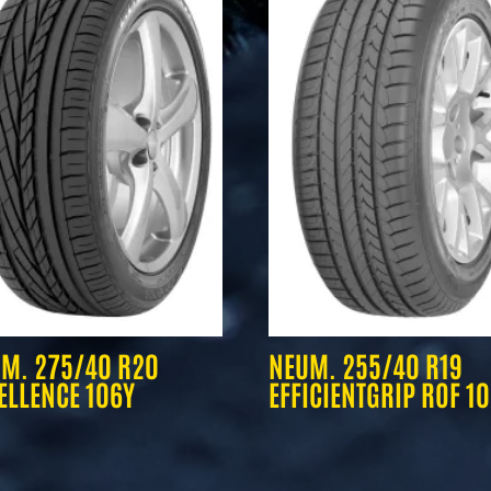
M. 275/40 R20
NEUM. 255/40 R19
ELLENCE 106Y
EFFICIENTGRIP ROF 1