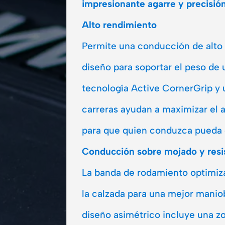
impresionante agarre y precisió
Alto rendimiento
Permite una conducción de alto
diseño para soportar el peso de u
tecnología Active CornerGrip y
carreras ayudan a maximizar el a
para que quien conduzca pueda di
Conducción sobre mojado y resi
La banda de rodamiento optimiza
la calzada para una mejor manio
diseño asimétrico incluye una 