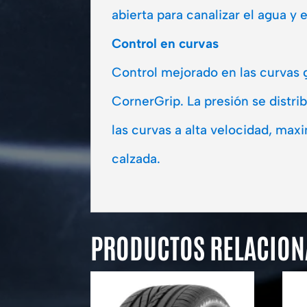
abierta para canalizar el agua y 
Control en curvas
Control mejorado en las curvas g
CornerGrip. La presión se distr
las curvas a alta velocidad, max
calzada.
PRODUCTOS RELACIO