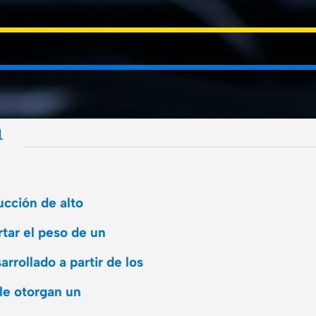
L
cción de alto
tar el peso de un
arrollado a partir de los
le otorgan un