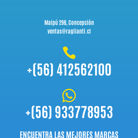
Maipú 298, Concepción
ventas@raglianti.cl

+(56) 412562100

+(56) 933778953
ENCUENTRA LAS MEJORES MARCAS