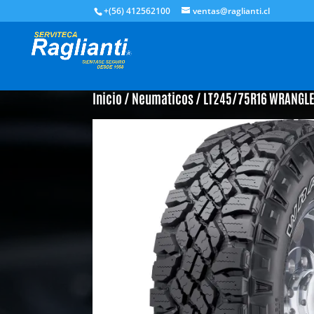
+(56) 412562100
ventas@raglianti.cl
Inicio
/
Neumaticos
/ LT245/75R16 WRANGLE