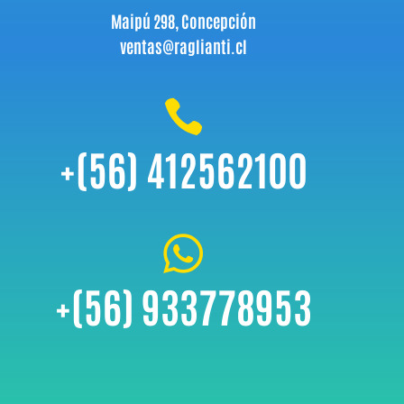
Maipú 298, Concepción
ventas@raglianti.cl

+(56) 412562100

+(56) 933778953