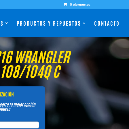
0 elementos
ES
PRODUCTOS Y REPUESTOS
CONTACTO
R16 WRANGLER
108/104Q C
TIZACIÓN
certe la mejor opción
oducto