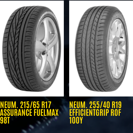
NEUM. 215/65 R17
NEUM. 255/40 R19
ASSURANCE FUELMAX
EFFICIENTGRIP ROF
98T
100Y