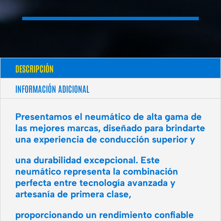
DESCRIPCIÓN
INFORMACIÓN ADICIONAL
Presentamos el neumático de alta gama de
las mejores marcas, diseñado para brindarte
una experiencia de conducción superior y
una durabilidad excepcional. Este
neumático representa la combinación
perfecta entre tecnología avanzada y
artesanía de primera clase,
proporcionando un rendimiento confiable