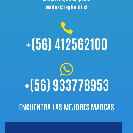
ventas@raglianti.cl

+(56) 412562100

+(56) 933778953
ENCUENTRA LAS MEJORES MARCAS