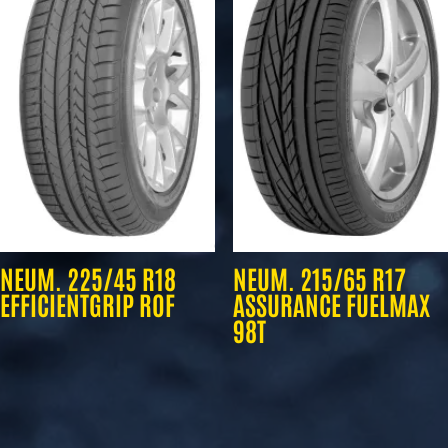
NEUM. 225/45 R18
NEUM. 215/65 R17
EFFICIENTGRIP ROF
ASSURANCE FUELMAX
98T