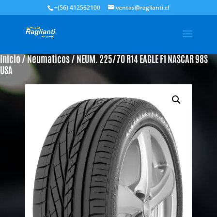
+(56) 412562100
ventas@raglianti.cl
Inicio
/
Neumaticos
/ NEUM. 225/70 R14 EAGLE F1 NASCAR 98S
USA