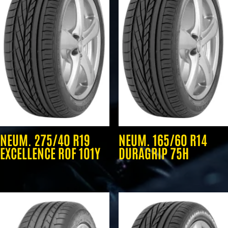
NEUM. 275/40 R19
NEUM. 165/60 R14
EXCELLENCE ROF 101Y
DURAGRIP 75H