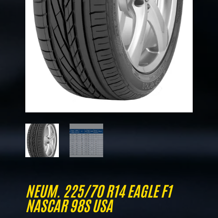
NEUM. 225/70 R14 EAGLE F1
NASCAR 98S USA