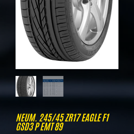
NEUM. 245/45 ZR17 EAGLE F1
GSD3 P EMT 89