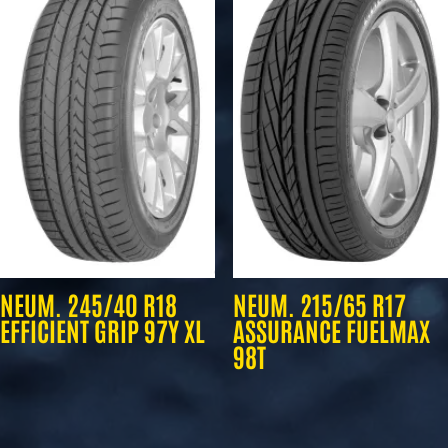
NEUM. 245/40 R18
NEUM. 215/65 R17
EFFICIENT GRIP 97Y XL
ASSURANCE FUELMAX
98T