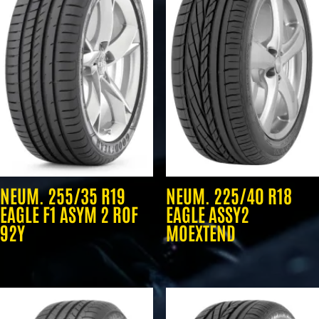
NEUM. 255/35 R19
NEUM. 225/40 R18
EAGLE F1 ASYM 2 ROF
EAGLE ASSY2
92Y
MOEXTEND