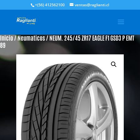
+(56) 412562100
ventas@raglianti.cl
Inicio
/
Neumaticos
/ NEUM. 245/45 ZR17 EAGLE F1 GSD3 P EMT
89