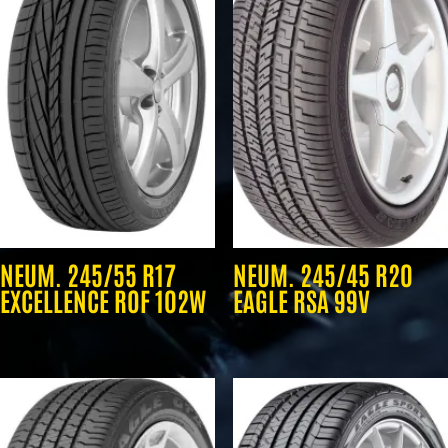
NEUM. 245/55 R17
NEUM. 245/45 R20
EXCELLENCE ROF 102W
EAGLE RSA 99V