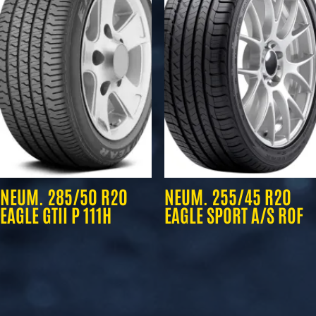
NEUM. 285/50 R20
NEUM. 255/45 R20
EAGLE GTII P 111H
EAGLE SPORT A/S ROF