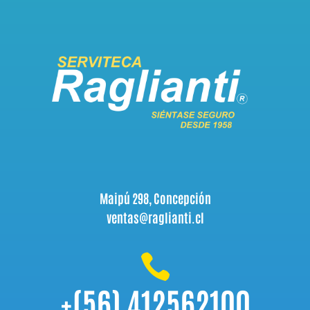
Maipú 298, Concepción
ventas@raglianti.cl

+(56) 412562100