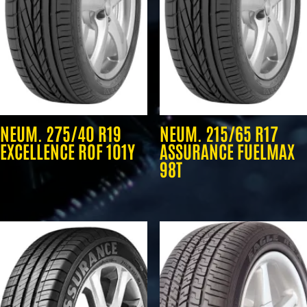
NEUM. 275/40 R19
NEUM. 215/65 R17
EXCELLENCE ROF 101Y
ASSURANCE FUELMAX
98T