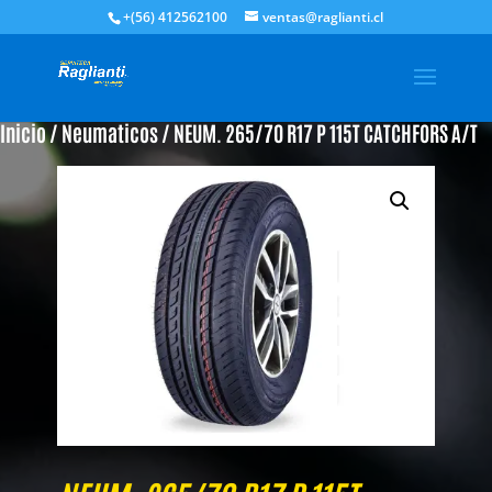
+(56) 412562100
ventas@raglianti.cl
Inicio
/
Neumaticos
/ NEUM. 265/70 R17 P 115T CATCHFORS A/T