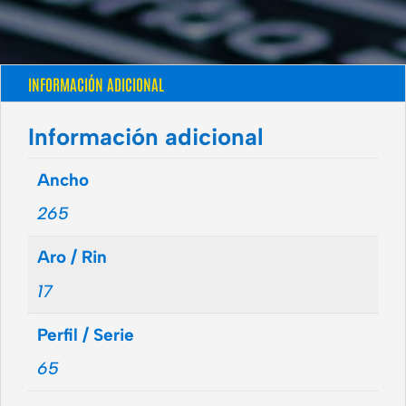
INFORMACIÓN ADICIONAL
Información adicional
Ancho
265
Aro / Rin
17
Perfil / Serie
65