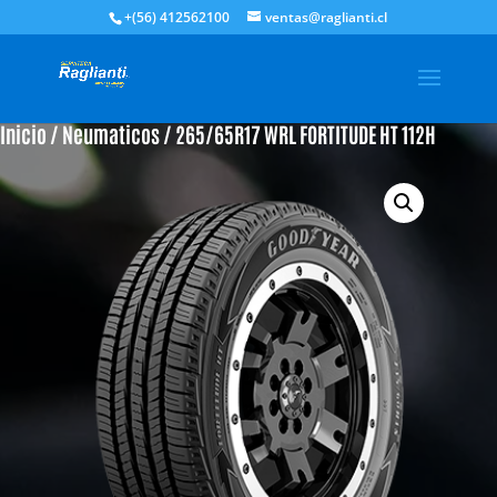
+(56) 412562100
ventas@raglianti.cl
Inicio
/
Neumaticos
/ 265/65R17 WRL FORTITUDE HT 112H