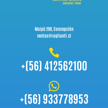
Maipú 298, Concepción
ventas@raglianti.cl

+(56) 412562100

+(56) 933778953