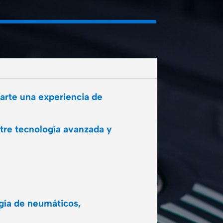
arte una experiencia de
tre tecnología avanzada y
ogía de neumáticos,