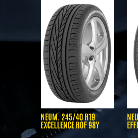
NEUM. 245/40 R19
NEU
EXCELLENCE ROF 98Y
EFF