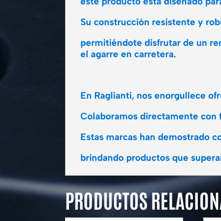
este producto está diseñado para
Su construcción resistente y robu
permitiéndote disfrutar de un r
el agarre en carretera.
En Raglianti, nos enorgullece o
Colaboramos directamente con fab
Estas marcas han demostrado co
brindando productos que superan
PRODUCTOS RELACIO