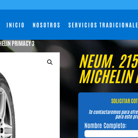
INICIO
NOSOTROS
SERVICIOS TRADICIONAL
HELIN PRIMACY 3
NEUM. 215
MICHELIN 
SOLICITAR CO
Te contactaremos para ofre
para este pr
Nombre Completo: