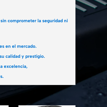
 sin comprometer la seguridad ni
les en el mercado.
u calidad y prestigio.
a excelencia,
s.