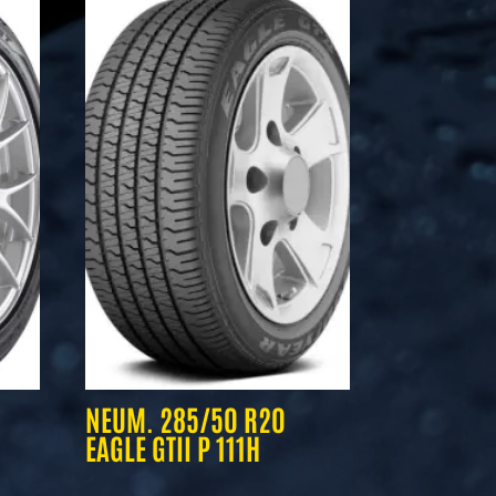
NEUM. 285/50 R20
EAGLE GTII P 111H