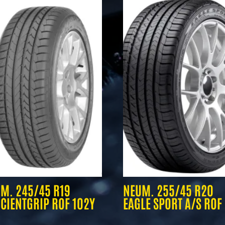
M. 245/45 R19
NEUM. 255/45 R20
ICIENTGRIP ROF 102Y
EAGLE SPORT A/S ROF