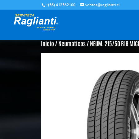
+(56) 412562100
ventas@raglianti.cl
Inicio
/
Neumaticos
/ NEUM. 215/50 R18 MIC