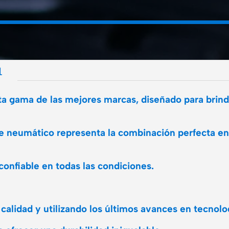
L
a gama de las mejores marcas, diseñado para brind
te neumático representa la combinación perfecta en
onfiable en todas las condiciones.
 calidad y utilizando los últimos avances en tecnol