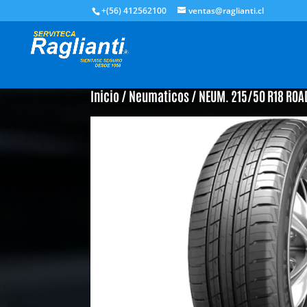
+(56) 412562100
ventas@raglianti.cl
Inicio
/
Neumaticos
/ NEUM. 215/50 R18 ROA