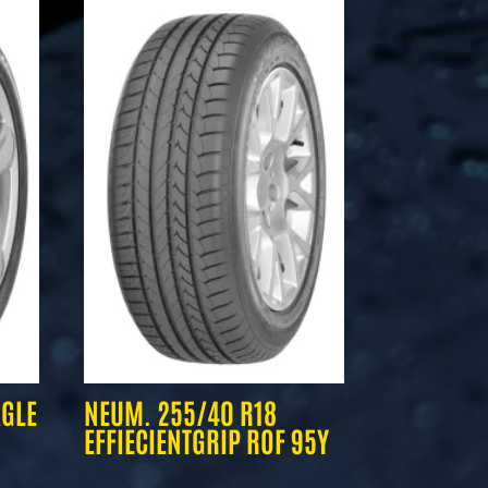
AGLE
NEUM. 255/40 R18
EFFIECIENTGRIP ROF 95Y