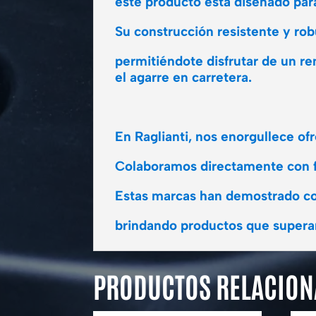
este producto está diseñado para
Su construcción resistente y robu
permitiéndote disfrutar de un r
el agarre en carretera.
En Raglianti, nos enorgullece o
Colaboramos directamente con fab
Estas marcas han demostrado co
brindando productos que superan
PRODUCTOS RELACIO