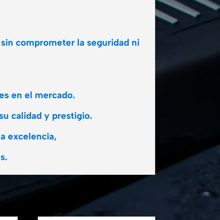
 sin comprometer la seguridad ni
les en el mercado.
u calidad y prestigio.
a excelencia,
s.