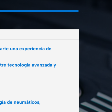
arte una experiencia de
tre tecnología avanzada y
ogía de neumáticos,