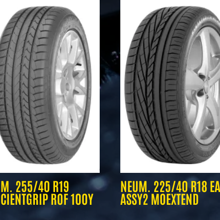
M. 255/40 R19
NEUM. 225/40 R18 E
ICIENTGRIP ROF 100Y
ASSY2 MOEXTEND