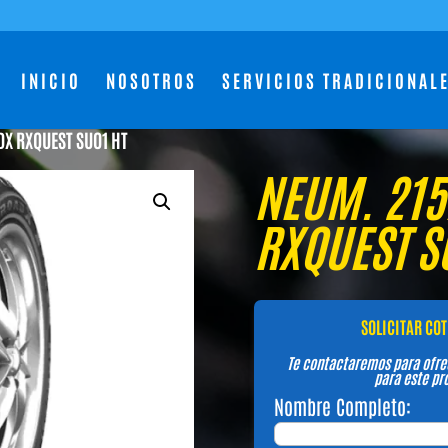
INICIO
NOSOTROS
SERVICIOS TRADICIONAL
DX RXQUEST SU01 HT
NEUM. 215
RXQUEST S
SOLICITAR CO
Te contactaremos para ofre
para este pr
Nombre Completo: