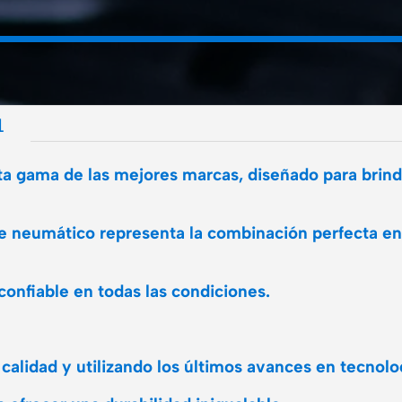
L
a gama de las mejores marcas, diseñado para brind
te neumático representa la combinación perfecta en
onfiable en todas las condiciones.
 calidad y utilizando los últimos avances en tecnol