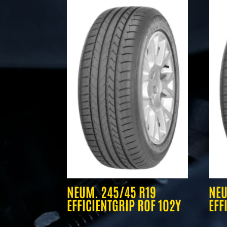
NEUM. 245/45 R19
NEU
EFFICIENTGRIP ROF 102Y
EFF