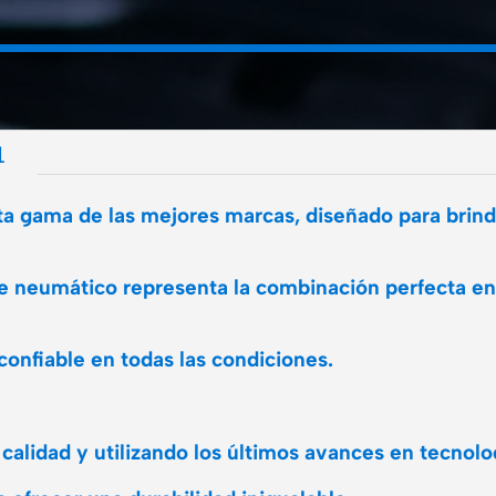
L
a gama de las mejores marcas, diseñado para brind
te neumático representa la combinación perfecta en
onfiable en todas las condiciones.
 calidad y utilizando los últimos avances en tecnol