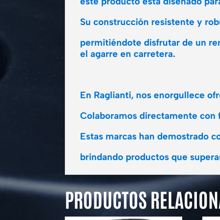
este producto está diseñado para
Su construcción resistente y robu
permitiéndote disfrutar de un r
el agarre en carretera.
En Raglianti, nos enorgullece o
Colaboramos directamente con fab
Estas marcas han demostrado co
brindando productos que superan
PRODUCTOS RELACIO