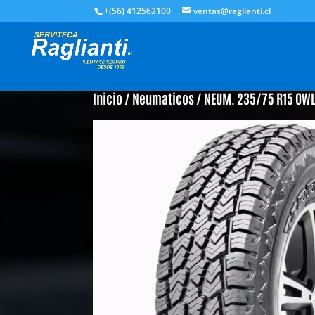
+(56) 412562100
ventas@raglianti.cl
Inicio
/
Neumaticos
/ NEUM. 235/75 R15 OWL