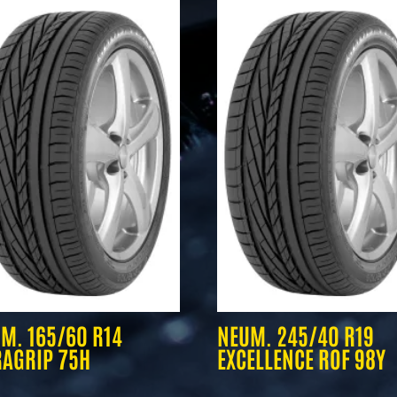
M. 165/60 R14
NEUM. 245/40 R19
AGRIP 75H
EXCELLENCE ROF 98Y