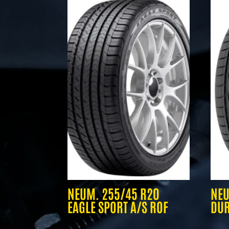
NEUM. 255/45 R20
NEU
EAGLE SPORT A/S ROF
DUR