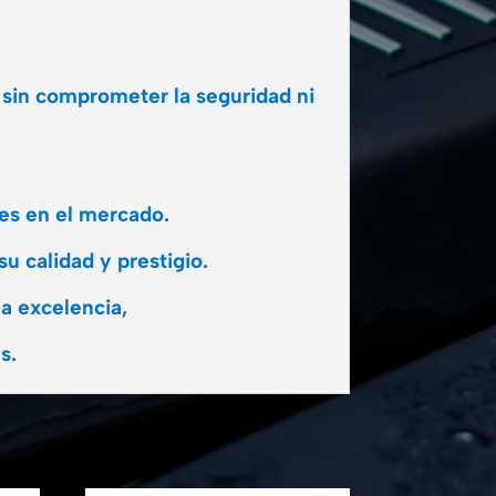
 sin comprometer la seguridad ni
les en el mercado.
u calidad y prestigio.
a excelencia,
s.