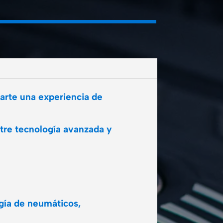
arte una experiencia de
tre tecnología avanzada y
ogía de neumáticos,