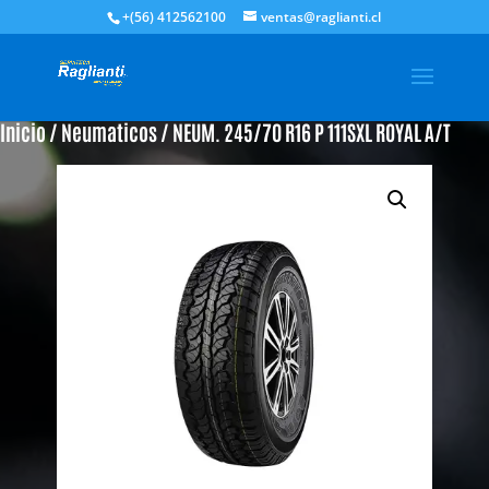
+(56) 412562100
ventas@raglianti.cl
Inicio
/
Neumaticos
/ NEUM. 245/70 R16 P 111SXL ROYAL A/T