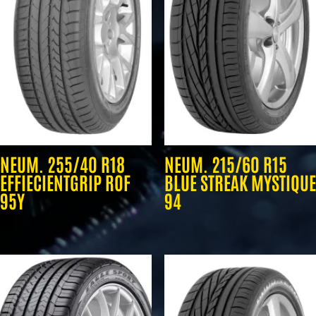
NEUM. 255/40 R18
NEUM. 215/60 R15
EFFIECIENTGRIP ROF
BLUE STREAK MYSTIQUE
95Y
94