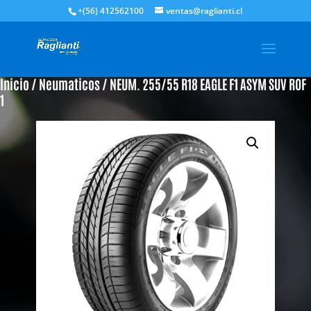
+(56) 412562100
ventas@raglianti.cl
Inicio
/
Neumaticos
/ NEUM. 255/55 R18 EAGLE F1 ASYM SUV ROF
1