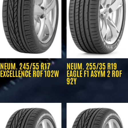
NEUM. 245/55 R17
NEUM. 255/35 R19
EXCELLENCE ROF 102W
EAGLE F1 ASYM 2 ROF
92Y