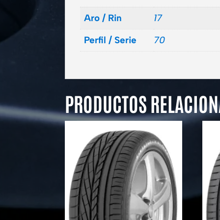
Aro / Rin
17
Perfil / Serie
70
PRODUCTOS RELACIO