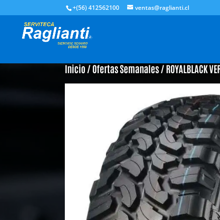
+(56) 412562100
ventas@raglianti.cl
Inicio
/
Ofertas Semanales
/ ROYALBLACK VE