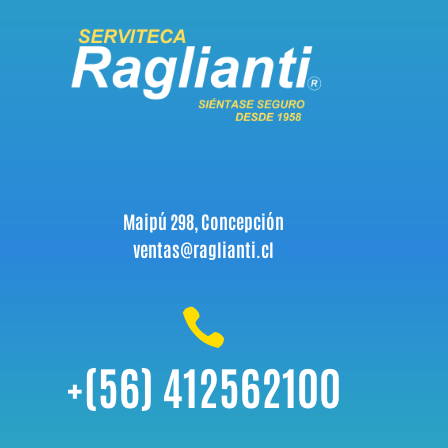
Maipú 298, Concepción
ventas@raglianti.cl

+(56) 412562100